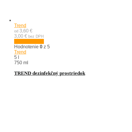
Trend
3,60 €
od
3,00 €
bez DPH
Výber možností
Hodnotenie
0
z 5
Trend
5 l
750 ml
TREND dezinfekčný prostriedok