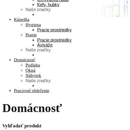
Kefy, hubky
Naše značky
Kúpelňa
Hygiena
Pracie prostriedky
Pranie
Pracie prostriedky
Aviváže
Naše značky
Domácnosť
Podlaha
Okná
Nábytok
Naše značky
Pracovné oblečenie
Domácnosť
Vyhľadať produkt