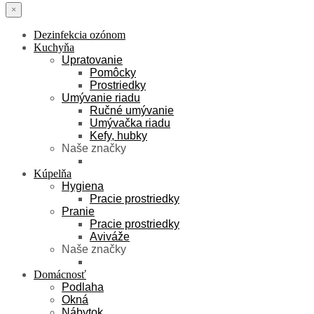
×
Dezinfekcia ozónom
Kuchyňa
Upratovanie
Pomôcky
Prostriedky
Umývanie riadu
Ručné umývanie
Umývačka riadu
Kefy, hubky
Naše značky
Kúpelňa
Hygiena
Pracie prostriedky
Pranie
Pracie prostriedky
Aviváže
Naše značky
Domácnosť
Podlaha
Okná
Nábytok