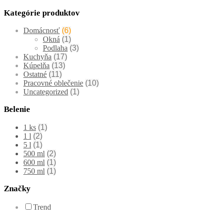
Kategórie produktov
Domácnosť
(6)
Okná
(1)
Podlaha
(3)
Kuchyňa
(17)
Kúpelňa
(13)
Ostatné
(11)
Pracovné oblečenie
(10)
Uncategorized
(1)
Belenie
1 ks
(1)
1 l
(2)
5 l
(1)
500 ml
(2)
600 ml
(1)
750 ml
(1)
Značky
Trend