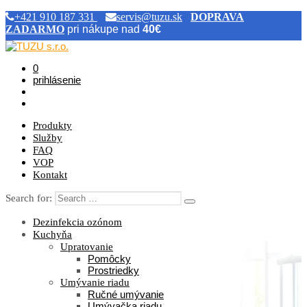
+421 910 187 331
servis@tuzu.sk
DOPRAVA
ZADARMO
pri nákupe nad
40€
0
prihlásenie
Produkty
Služby
FAQ
VOP
Kontakt
Search for:
Dezinfekcia ozónom
Kuchyňa
Upratovanie
Pomôcky
Prostriedky
Umývanie riadu
Ručné umývanie
Umývačka riadu