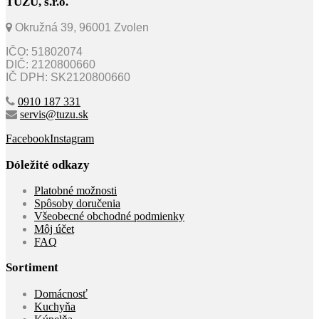
TUZU, s.r.o.
Okružná 39, 96001 Zvolen
IČO: 51802074
DIČ: 2120800660
IČ DPH: SK2120800660
0910 187 331
servis@tuzu.sk
Facebook
Instagram
Dóležité odkazy
Platobné možnosti
Spôsoby doručenia
Všeobecné obchodné podmienky
Môj účet
FAQ
Sortiment
Domácnosť
Kuchyňa