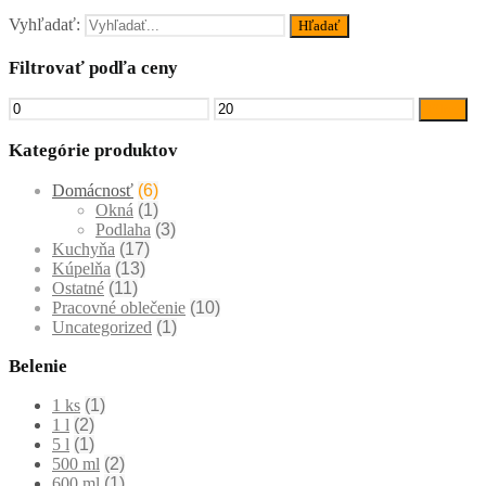
Vyhľadať:
Filtrovať podľa ceny
Filter
Kategórie produktov
Domácnosť
(6)
Okná
(1)
Podlaha
(3)
Kuchyňa
(17)
Kúpelňa
(13)
Ostatné
(11)
Pracovné oblečenie
(10)
Uncategorized
(1)
Belenie
1 ks
(1)
1 l
(2)
5 l
(1)
500 ml
(2)
600 ml
(1)