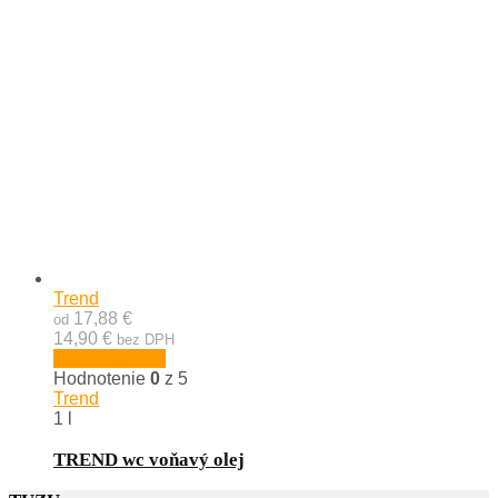
Trend
17,88 €
od
14,90 €
bez DPH
Výber možností
Hodnotenie
0
z 5
Trend
1 l
TREND wc voňavý olej