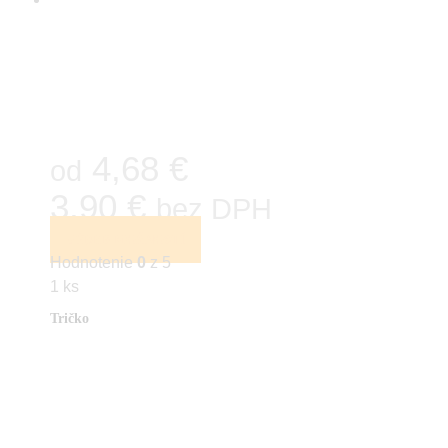
4,68 €
od
3,90 €
bez DPH
VÝBER MOŽNOSTÍ
Hodnotenie
0
z 5
1 ks
Tričko