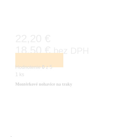
22,20 €
18,50 €
bez DPH
PRIDAŤ DO KOŠÍKA
Hodnotenie
0
z 5
1 ks
Montérkové nohavice na traky