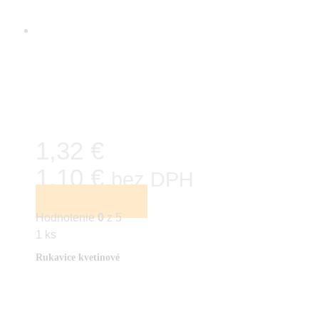
1,32 €
1,10 €
bez DPH
PRIDAŤ DO KOŠÍKA
Hodnotenie
0
z 5
1 ks
Rukavice kvetinové