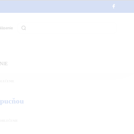
hlásenie
NIE
BLEČENIE
apucňou
 OBLEČENIE