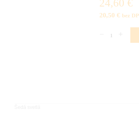
24,60 €
20,50 €
bez D
Šedá svetlá