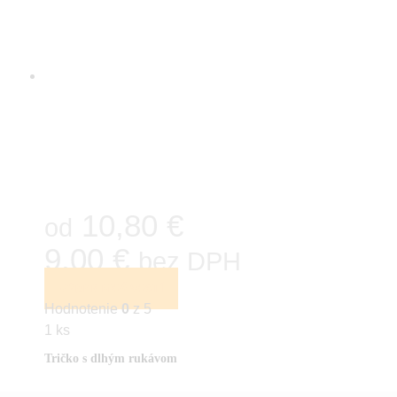
10,80 €
od
9,00 €
bez DPH
VÝBER MOŽNOSTÍ
Hodnotenie
0
z 5
1 ks
Tričko s dlhým rukávom