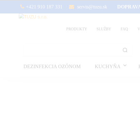
+421 910 187 331
servis@tuzu.sk
DOPRAV
PRODUKTY
SLUŽBY
FAQ
SEARCH
FOR:
DEZINFEKCIA OZÓNOM
KUCHYŇA