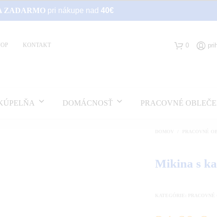
A ZADARMO
pri nákupe nad
40€
0
pri
VOP
KONTAKT
KÚPELŇA
DOMÁCNOSŤ
PRACOVNÉ OBLEČE
DOMOV
/
PRACOVNÉ O
Mikina s k
KATEGÓRIE:
PRACOVNÉ